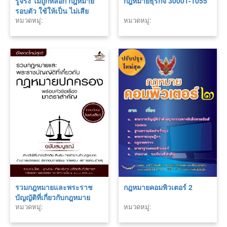
รู้จริง ไม่ถูกหลอก กฎหมาย
กฎหมายธุรกิจ 30001-1055
รอบตัว ใช้ให้เป็น ไม่เสีย
หมวดหมู่:
หมวดหมู่:
เปรียบ
รวมกฎหมายและพระราช
กฎหมายคอมพิวเตอร์ 2
บัญญัติที่เกี่ยวกับกฎหมาย
หมวดหมู่:
หมวดหมู่:
ปกครอง พร้อมหัวข้อเรื่อง
มาตราสำคัญ