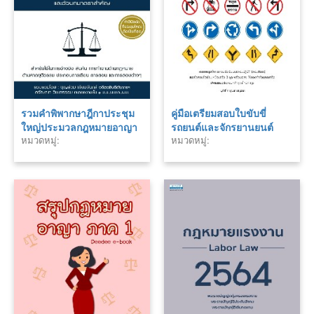
รวมคำพิพากษาฎีกาประชุม
คู่มือเตรียมสอบใบขับขี่
ใหญ่ประมวลกฎหมายอาญา
รถยนต์และจักรยานยนต์
หมวดหมู่:
หมวดหมู่:
พร้อมหัวข้อเรื่องฎีกาและตัว
ฉ.สมบูรณ์
บทมาตราสำคัญ